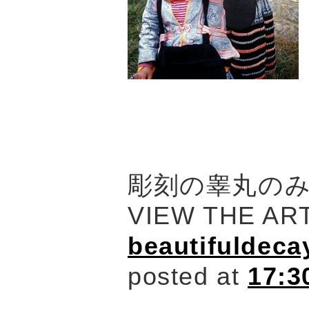
彫刻の睾丸の
VIEW THE
beautifuldeca
posted at
17:3