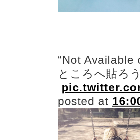
“Not Availa
ところへ貼ろ
pic.twitter.
posted at
16:0