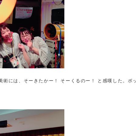
美術には、そーきたかー！ そーくるのー！ と感嘆した。ポ