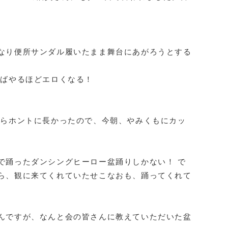
なり便所サンダル履いたまま舞台にあがろうとする
ればやるほどエロくなる！
たらホントに長かったので、今朝、やみくもにカッ
で踊ったダンシングヒーロー盆踊りしかない！ で
ら、観に来てくれていたせこなおも、踊ってくれて
んですが、なんと会の皆さんに教えていただいた盆