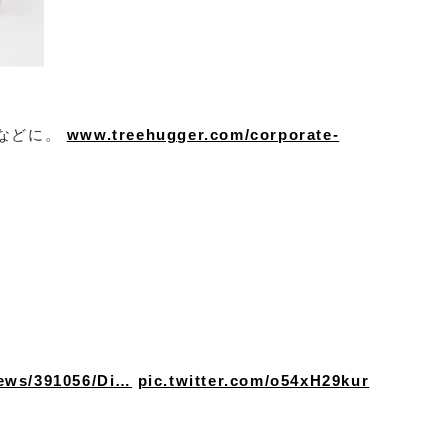
などに。
www.treehugger.com/corporate-
news/391056/Di…
pic.twitter.com/o54xH29kur