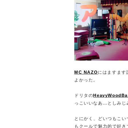
MC NAZO
にはますます
よかった。
ドリタの
HeavyWoodBa
っこいいなあ…としみじ
とにかく、どいつもこい
もクールで魅力的で好きで