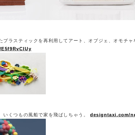
たプラスティックを再利用してアート、オブジェ、オモチャ
m/E5f9RvCIUy
。いくつもの風船で家を飛ばしちゃう。
designtaxi.com/