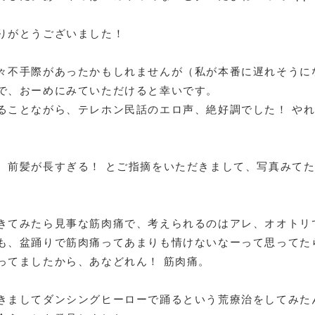
りがとうございました！
々不手際があったかもしれませんが（私が本番に遅れそうに
で、おーめにみていただけると幸いです。
ることながら、テレホン民話のエロ声、絶好調でした！ や
、前髪が長すぎる！ とご指摘をいただきまして、写真みて
きてみたら見事な筋肉痛で、考えられるのはアレ、オオトリ
も、盆踊りで筋肉痛ってあまりも情けないなーって思ってた
ってましたから、あなどれん！ 筋肉痛。
きましてダンシングヒーローで踊るという荒療治をしてみた